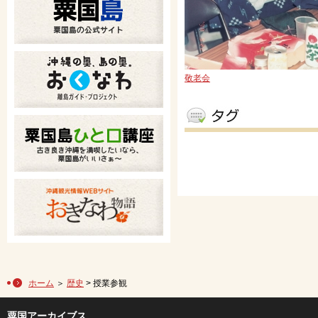
敬老会
ホーム
＞
歴史
> 授業参観
粟国アーカイブス