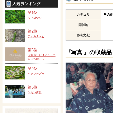
第1位
カテゴリ
その他
ウマゴヤシ
開催地
第2位
参考文献
アオカナヘビ
第3位
『写真 』の収蔵品
（方言）おはよう、こ
んにちは、...
第4位
ヘクソカズラ
第5位
ヤガン折目