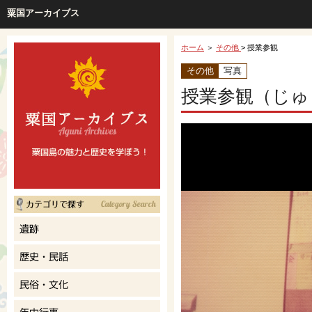
粟国アーカイブス
ホーム
＞
その他
> 授業参観
その他
写真
授業参観（じゅ