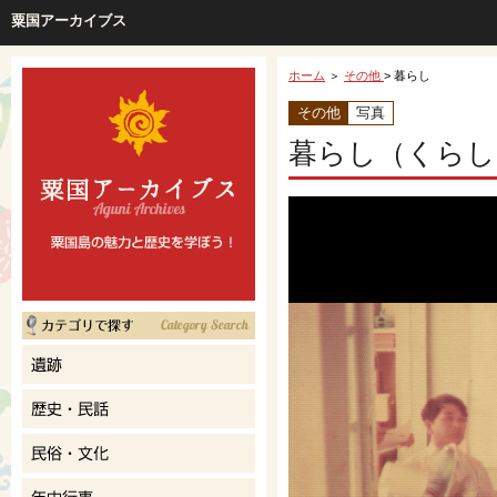
粟国アーカイブス
ホーム
＞
その他
> 暮らし
その他
写真
暮らし（くらし