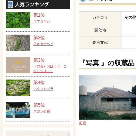
第1位
カテゴリ
その他
ウマゴヤシ
開催地
第2位
参考文献
アオカナヘビ
第3位
『写真 』の収蔵品
（方言）おはよう、こ
んにちは、...
第4位
ヘクソカズラ
第5位
ヤガン折目
風景