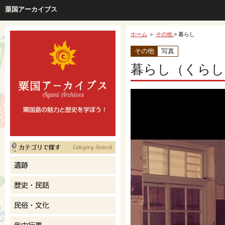
粟国アーカイブス
ホーム
＞
その他
> 暮らし
その他
写真
暮らし（くらし