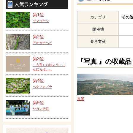
第1位
カテゴリ
その他
ウマゴヤシ
開催地
第2位
参考文献
アオカナヘビ
第3位
『写真 』の収蔵品
（方言）おはよう、こ
んにちは、...
第4位
ヘクソカズラ
風景
第5位
ヤガン折目