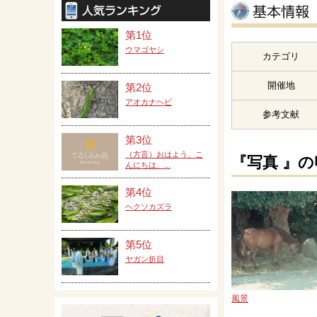
第1位
ウマゴヤシ
カテゴリ
開催地
第2位
アオカナヘビ
参考文献
第3位
（方言）おはよう、こ
『写真 』
んにちは、...
第4位
ヘクソカズラ
第5位
ヤガン折目
風景