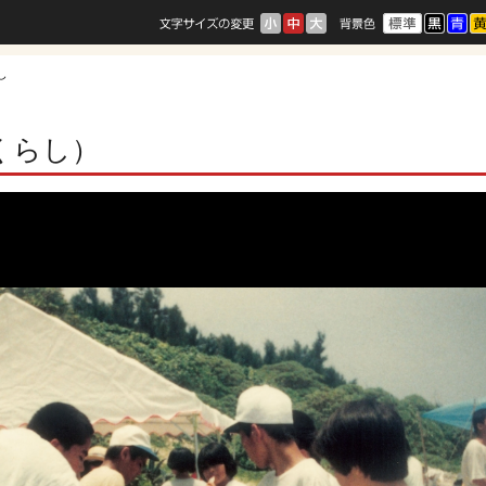
し
くらし）