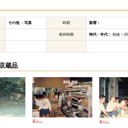
その他 ：写真
時期
新暦：
発祥時期
時代・年代：
戦後～200
の収蔵品
暮らし
暮らし