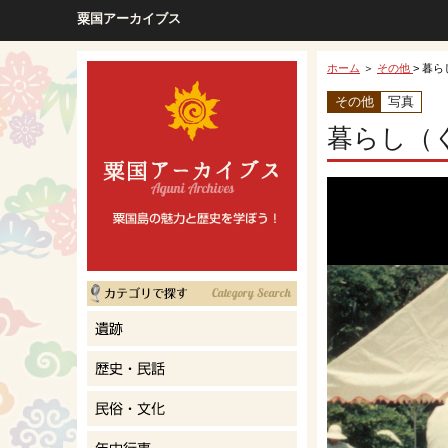
粟国アーカイブス
ホーム
＞
その他
> 暮ら
その他
写真
暮らし（