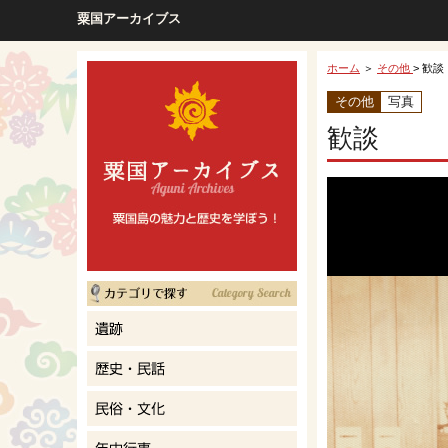
粟国アーカイブス
ホーム
＞
その他
> 歓談
その他
写真
歓談