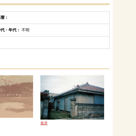
新暦：
時代・年代：
不明
風景