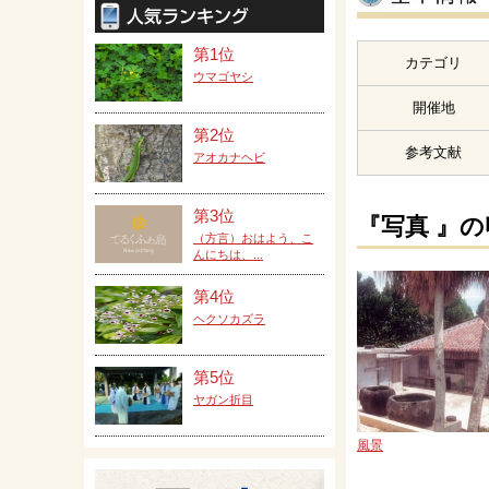
第1位
カテゴリ
ウマゴヤシ
開催地
第2位
参考文献
アオカナヘビ
第3位
『写真 』
（方言）おはよう、こ
んにちは、...
第4位
ヘクソカズラ
第5位
ヤガン折目
風景