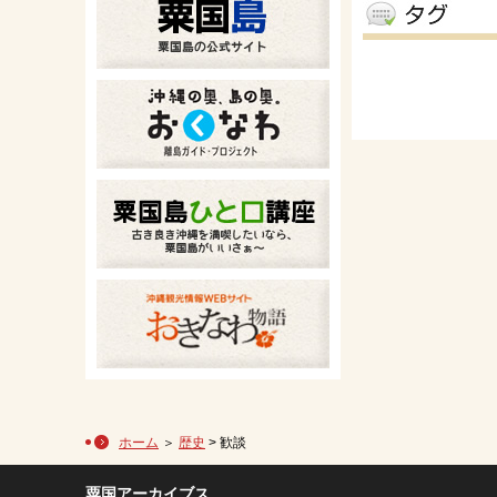
ホーム
＞
歴史
> 歓談
粟国アーカイブス