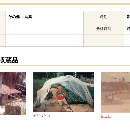
その他 ：写真
時期
発祥時期
の収蔵品
子どもたち
暮らし