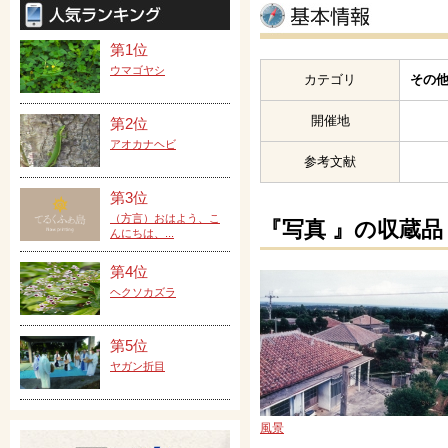
第1位
ウマゴヤシ
カテゴリ
その他
開催地
第2位
アオカナヘビ
参考文献
第3位
（方言）おはよう、こ
『写真 』の収蔵品
んにちは、...
第4位
ヘクソカズラ
第5位
ヤガン折目
風景