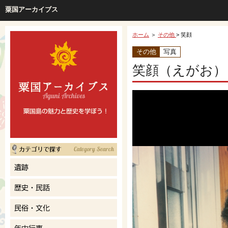
粟国アーカイブス
ホーム
＞
その他
> 笑顔
その他
写真
笑顔（えがお）