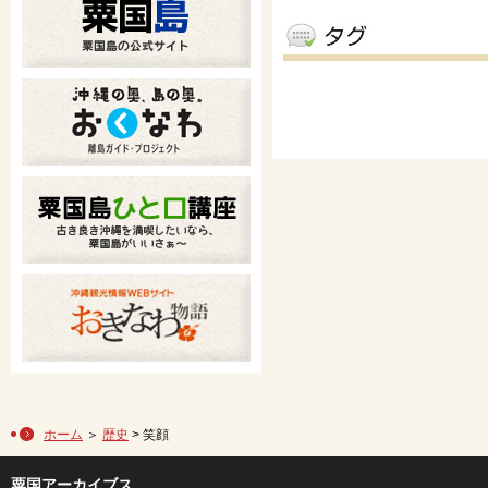
ホーム
＞
歴史
> 笑顔
粟国アーカイブス