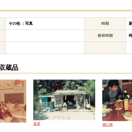
その他 ：写真
時期
発祥時期
の収蔵品
風景
酒の席