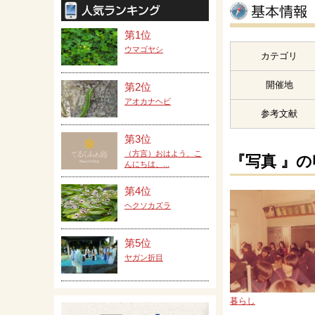
第1位
ウマゴヤシ
カテゴリ
開催地
第2位
アオカナヘビ
参考文献
第3位
（方言）おはよう、こ
『写真 』
んにちは、...
第4位
ヘクソカズラ
第5位
ヤガン折目
暮らし