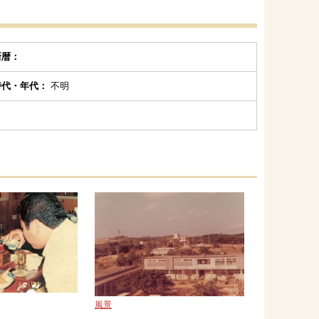
新暦：
時代・年代：
不明
風景