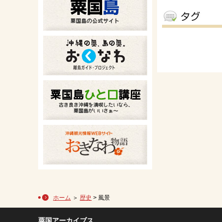
ホーム
＞
歴史
> 風景
粟国アーカイブス