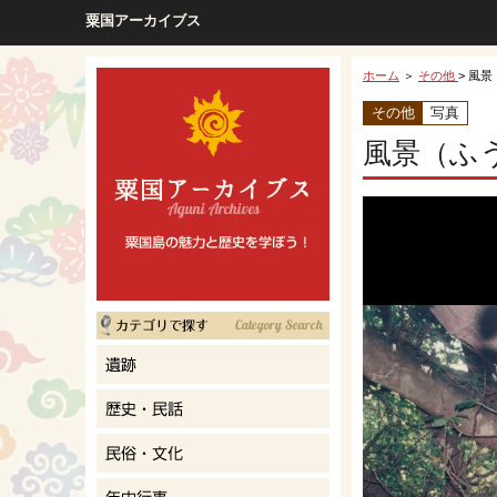
粟国アーカイブス
ホーム
＞
その他
> 風景
その他
写真
風景（ふ