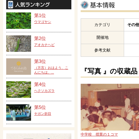
第1位
ウマゴヤシ
カテゴリ
その他
開催地
第2位
アオカナヘビ
参考文献
第3位
（方言）おはよう、こ
『写真 』の収蔵品
んにちは、...
第4位
ヘクソカズラ
第5位
ヤガン折目
中学校 授業の１コマ