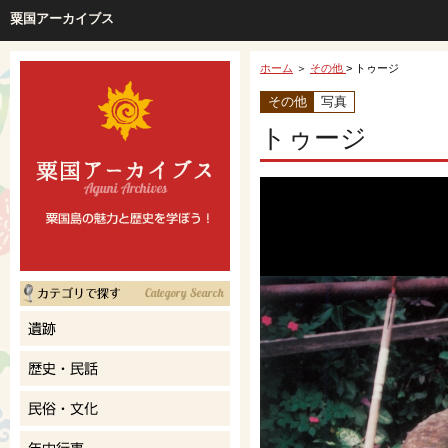
粟国アーカイブス
ホーム
＞
その他
> トゥージ
その他
写真
トゥージ