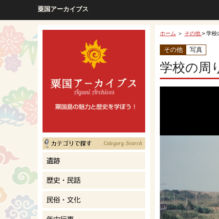
粟国アーカイブス
ホーム
＞
その他
> 学
その他
写真
学校の周