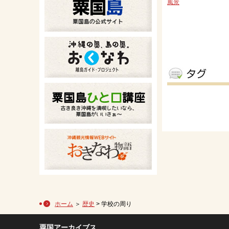
風景
ホーム
＞
歴史
> 学校の周り
粟国アーカイブス