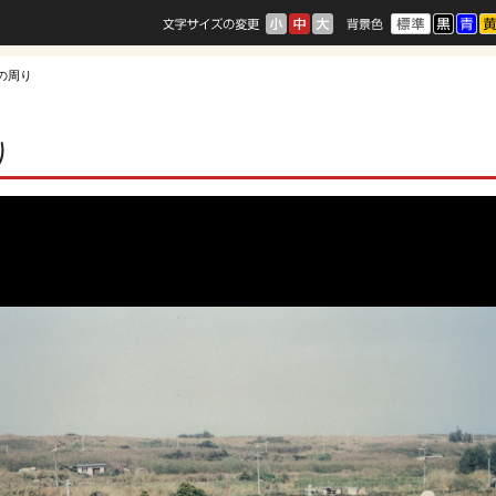
校の周り
り