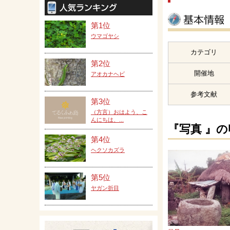
第1位
ウマゴヤシ
カテゴリ
第2位
開催地
アオカナヘビ
参考文献
第3位
（方言）おはよう、こ
んにちは、...
『写真 』
第4位
ヘクソカズラ
第5位
ヤガン折目