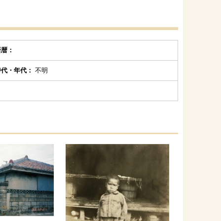
新暦：
時代・年代：
不明