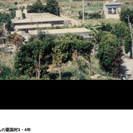
の粟国村3・4年