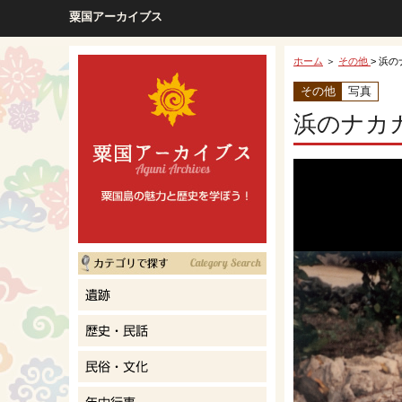
粟国アーカイブス
ホーム
＞
その他
> 浜
その他
写真
浜のナカ