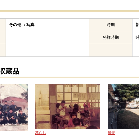
その他 ：写真
時期
発祥時期
の収蔵品
暮らし
風景