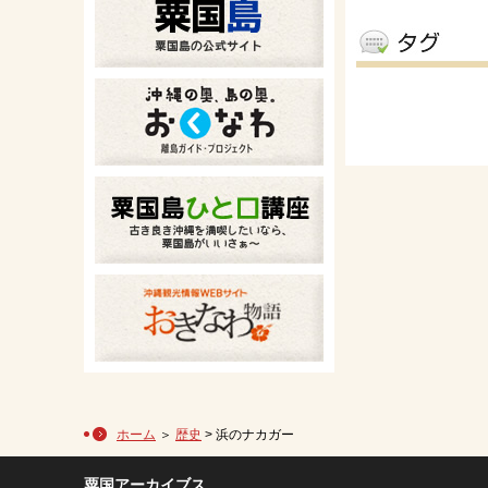
ホーム
＞
歴史
> 浜のナカガー
粟国アーカイブス