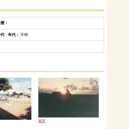
新暦：
時代・年代：
不明
風景