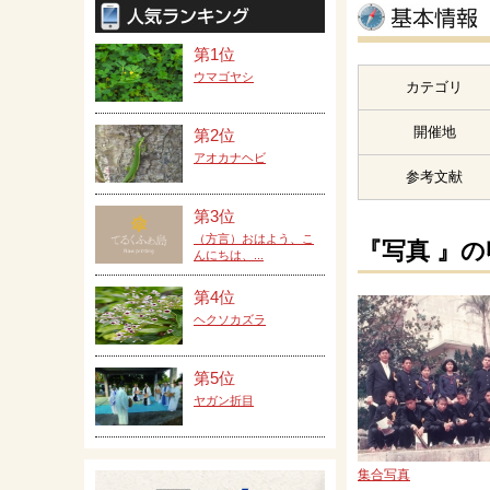
第1位
ウマゴヤシ
カテゴリ
開催地
第2位
アオカナヘビ
参考文献
第3位
（方言）おはよう、こ
『写真 』
んにちは、...
第4位
ヘクソカズラ
第5位
ヤガン折目
集合写真