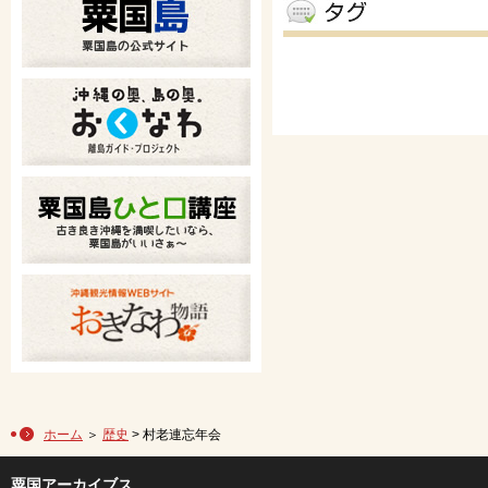
ホーム
＞
歴史
> 村老連忘年会
粟国アーカイブス