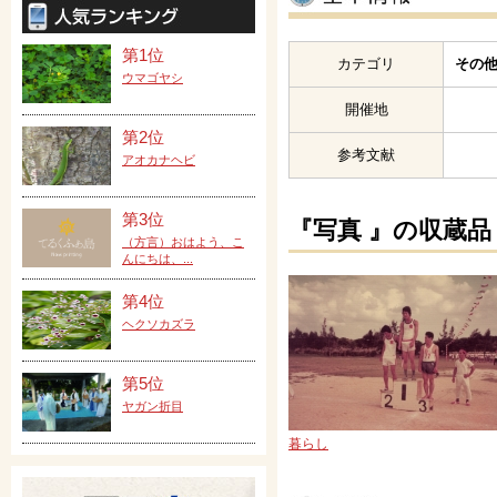
第1位
カテゴリ
その他
ウマゴヤシ
開催地
第2位
参考文献
アオカナヘビ
第3位
『写真 』の収蔵品
（方言）おはよう、こ
んにちは、...
第4位
ヘクソカズラ
第5位
ヤガン折目
暮らし