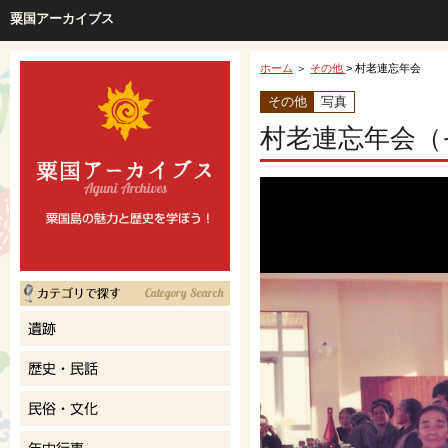
粟国アーカイブス
ホーム
＞
その他
> 村老連忘年会
その他
写真
村老連忘年会（