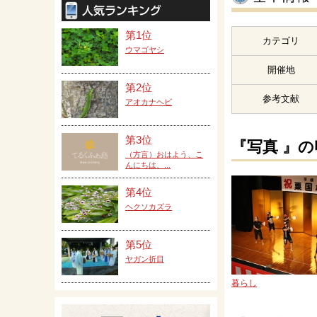
第1位
カテゴリ
ウマゴヤシ
開催地
第2位
参考文献
アオカナヘビ
第3位
『写真 』
（方言）おはよう、こ
んにちは、...
第4位
ヘクソカズラ
第5位
ヤガン折目
暮らし