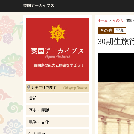
粟国アーカイブス
ホーム
＞
その他
> 30
その他
写真
30期生旅