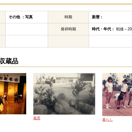
その他 ：写真
時期
新暦：
発祥時期
時代・年代：
戦後～200
の収蔵品
風景
暮らし