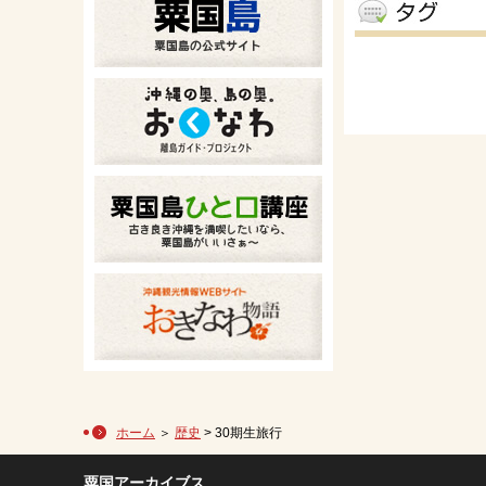
ホーム
＞
歴史
> 30期生旅行
粟国アーカイブス