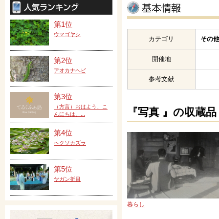
第1位
ウマゴヤシ
カテゴリ
その他
開催地
第2位
アオカナヘビ
参考文献
第3位
（方言）おはよう、こ
『写真 』の収蔵品
んにちは、...
第4位
ヘクソカズラ
第5位
ヤガン折目
暮らし