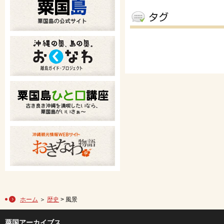
ホーム
＞
歴史
> 風景
粟国アーカイブス