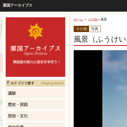
粟国アーカイブス
ホーム
＞
その他
> 風景
その他
写真
風景（ふうけい