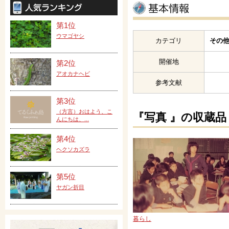
第1位
ウマゴヤシ
カテゴリ
その他
開催地
第2位
アオカナヘビ
参考文献
第3位
（方言）おはよう、こ
『写真 』の収蔵品
んにちは、...
第4位
ヘクソカズラ
第5位
ヤガン折目
暮らし