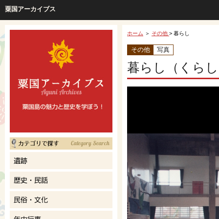
粟国アーカイブス
ホーム
＞
その他
> 暮らし
その他
写真
暮らし（くらし