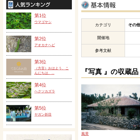
第1位
ウマゴヤシ
カテゴリ
その他
開催地
第2位
アオカナヘビ
参考文献
第3位
（方言）おはよう、こ
『写真 』の収蔵品
んにちは、...
第4位
ヘクソカズラ
第5位
ヤガン折目
風景