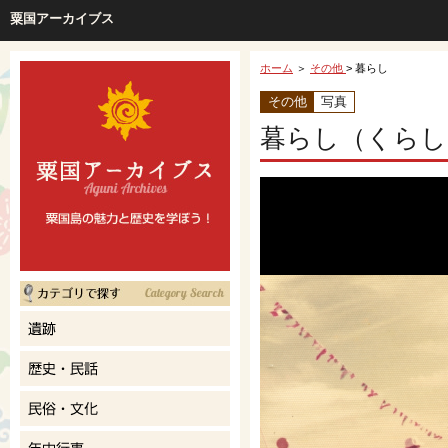
粟国アーカイブス
ホーム
＞
その他
> 暮らし
その他
写真
暮らし（くらし