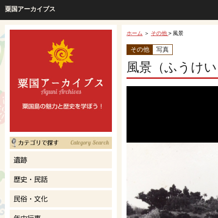
粟国アーカイブス
ホーム
＞
その他
> 風景
その他
写真
風景（ふうけい