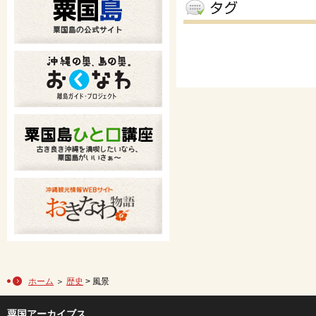
ホーム
＞
歴史
> 風景
粟国アーカイブス