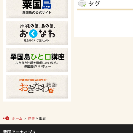
ホーム
＞
歴史
> 風景
粟国アーカイブス