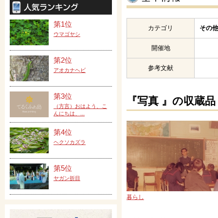
第1位
カテゴリ
その他
ウマゴヤシ
開催地
第2位
参考文献
アオカナヘビ
第3位
『写真 』の収蔵品
（方言）おはよう、こ
んにちは、...
第4位
ヘクソカズラ
第5位
ヤガン折目
暮らし