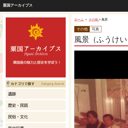
粟国アーカイブス
ホーム
＞
その他
> 風景
その他
写真
風景（ふうけい