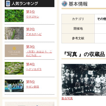
第1位
ウマゴヤシ
カテゴリ
その他
開催地
第2位
アオカナヘビ
参考文献
第3位
（方言）おはよう、こ
『写真 』の収蔵品
んにちは、...
第4位
ヘクソカズラ
第5位
ヤガン折目
集合写真