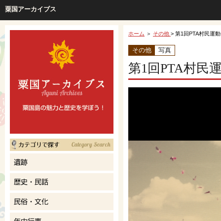
粟国アーカイブス
ホーム
＞
その他
> 第1回PTA村民運
その他
写真
第1回PTA村民