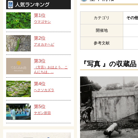
第1位
カテゴリ
その他
ウマゴヤシ
開催地
第2位
参考文献
アオカナヘビ
第3位
『写真 』の収蔵品
（方言）おはよう、こ
んにちは、...
第4位
ヘクソカズラ
第5位
ヤガン折目