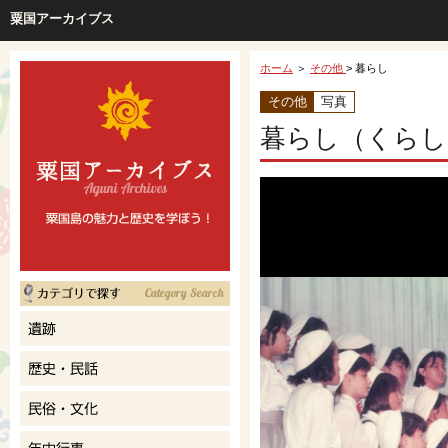
粟国アーカイブス
ホーム
＞
その他
> 暮らし
その他
写真
暮らし（くらし