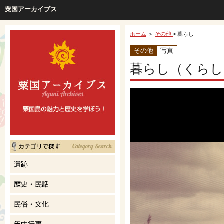
粟国アーカイブス
ホーム
＞
その他
> 暮らし
その他
写真
暮らし（くらし