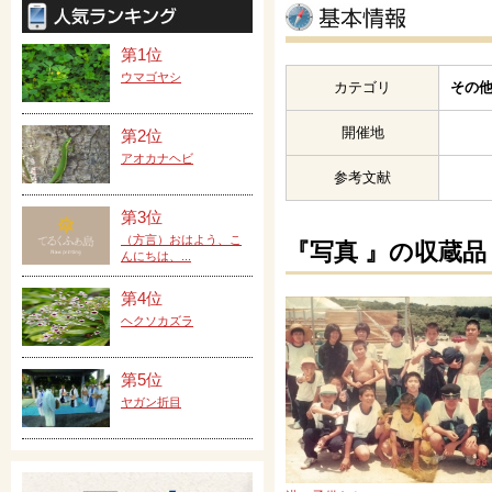
第1位
ウマゴヤシ
カテゴリ
その他
開催地
第2位
アオカナヘビ
参考文献
第3位
（方言）おはよう、こ
『写真 』の収蔵品
んにちは、...
第4位
ヘクソカズラ
第5位
ヤガン折目