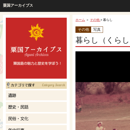
粟国アーカイブス
ホーム
＞
その他
> 暮らし
その他
写真
暮らし（くらし