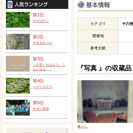
第1位
ウマゴヤシ
カテゴリ
その他
開催地
第2位
アオカナヘビ
参考文献
第3位
（方言）おはよう、こ
『写真 』の収蔵品
んにちは、...
第4位
ヘクソカズラ
第5位
ヤガン折目
暮らし