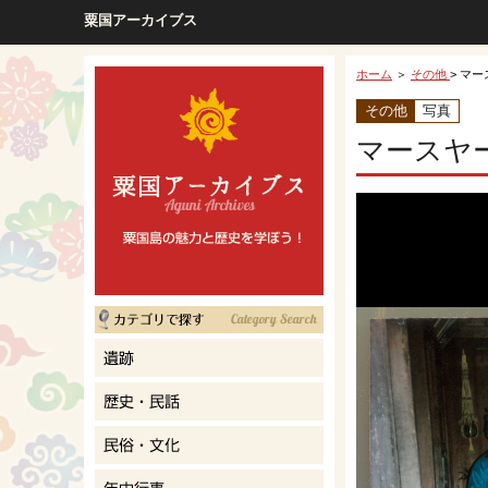
粟国アーカイブス
ホーム
＞
その他
> マ
その他
写真
マースヤ