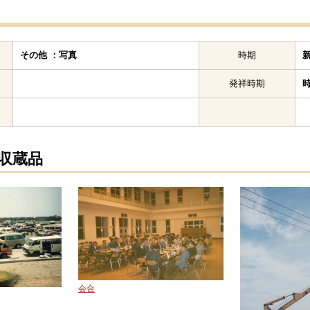
その他 ：写真
時期
発祥時期
の収蔵品
会合