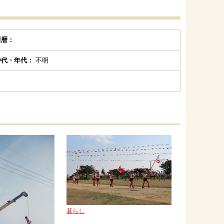
新暦：
時代・年代：
不明
暮らし