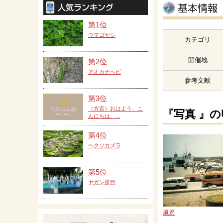
第1位
ウマゴヤシ
カテゴリ
開催地
第2位
アオカナヘビ
参考文献
第3位
（方言）おはよう、こ
『写真 』
んにちは、...
第4位
ヘクソカズラ
第5位
ヤガン折目
風景