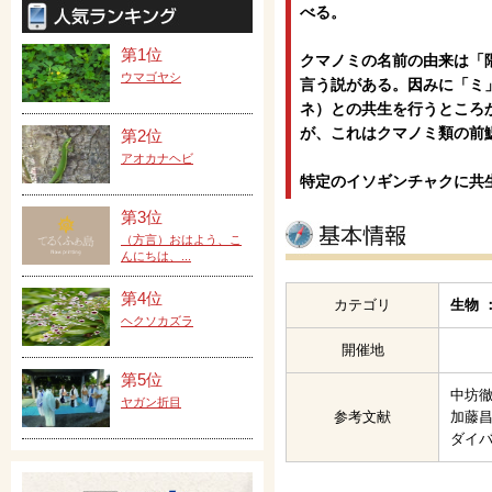
べる。
第1位
クマノミの名前の由来は「
ウマゴヤシ
言う説がある。因みに「ミ
ネ）との共生を行うところ
が、これはクマノミ類の前
第2位
アオカナヘビ
特定のイソギンチャクに共
第3位
（方言）おはよう、こ
んにちは、...
第4位
カテゴリ
生物 
ヘクソカズラ
開催地
第5位
中坊徹
ヤガン折目
参考文献
加藤昌
ダイ