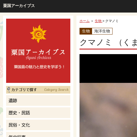
粟国アーカイブス
ホーム
＞
生物
> クマノミ
生物
海洋生物
クマノミ （く