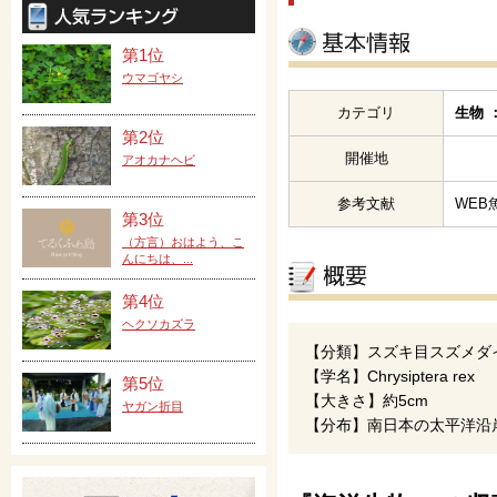
第1位
ウマゴヤシ
カテゴリ
生物 
第2位
開催地
アオカナヘビ
参考文献
WE
第3位
（方言）おはよう、こ
んにちは、...
第4位
ヘクソカズラ
【分類】スズキ目スズメダ
【学名】Chrysiptera rex
第5位
【大きさ】約5cm
ヤガン折目
【分布】南日本の太平洋沿