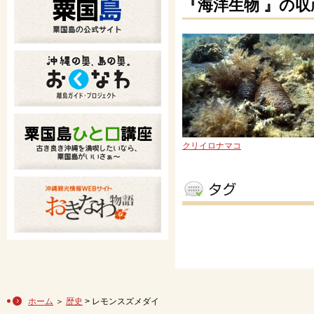
『海洋生物 』の収
クリイロナマコ
ホーム
＞
歴史
> レモンスズメダイ