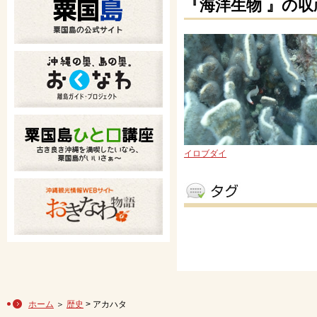
『海洋生物 』の収
イロブダイ
ホーム
＞
歴史
> アカハタ