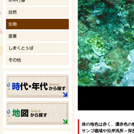
体の地色は赤く、濃赤色の
サンゴ礁域や沿岸浅所～深