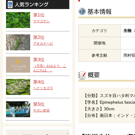
第1位
ウマゴヤシ
カテゴリ
生物 
第2位
開催地
アオカナヘビ
参考文献
岡村収
第3位
（方言）おはよう、こ
んにちは、...
第4位
ヘクソカズラ
【分類】スズキ目ハタ科マ
【学名】Epinephelus fascia
第5位
【大きさ】30cm
ヤガン折目
【分布】南日本；インド・