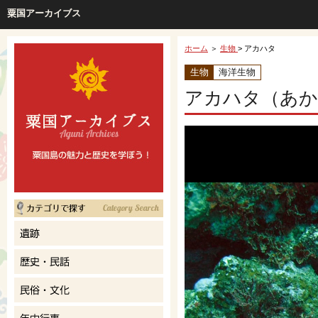
粟国アーカイブス
ホーム
＞
生物
> アカハタ
生物
海洋生物
アカハタ（あか