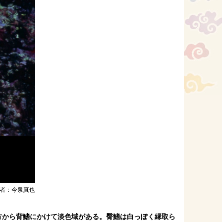
者：今泉真也
方から背鰭にかけて淡色域がある。臀鰭は白っぽく縁取ら