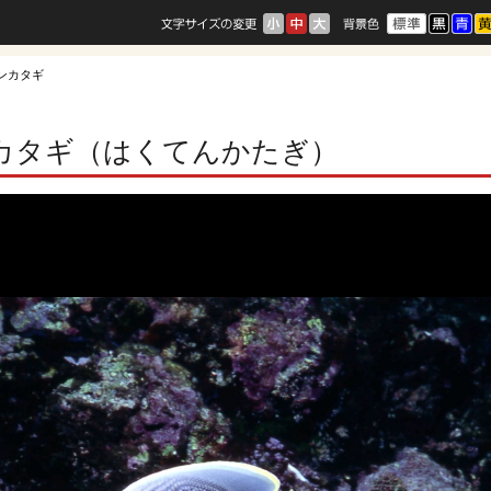
テンカタギ
カタギ（はくてんかたぎ）