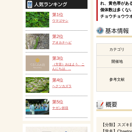
れ、黄色帯があ
個体数は多くな
第1位
チョウチョウウ
ウマゴヤシ
第2位
アオカナヘビ
カテゴリ
第3位
開催地
（方言）おはよう、こ
んにちは、...
参考文献
第4位
ヘクソカズラ
第5位
ヤガン折目
【分類】スズキ
【学名】Chaetodon