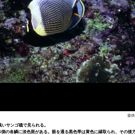
提供
浅いサンゴ礁で見られる。
体側の各鱗に淡色斑がある。眼を通る黒色帯は黄色に縁取られ、その後