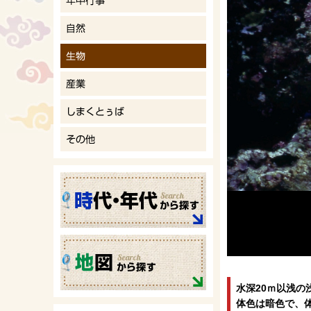
水深20ｍ以浅の
体色は暗色で、