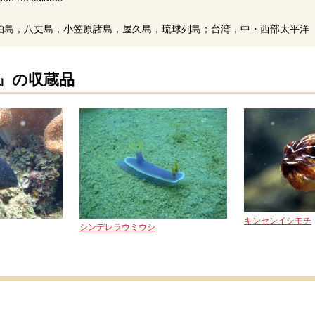
柏島，八丈島，小笠原諸島，屋久島，琉球列島；台湾，中・西部太平洋（
 』の収蔵品
キンセンイシモチ
シンデレラウミウシ