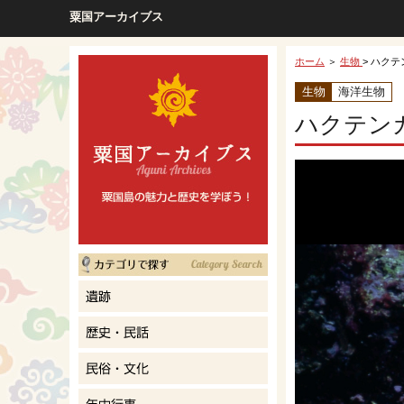
粟国アーカイブス
ホーム
＞
生物
> ハク
生物
海洋生物
ハクテン