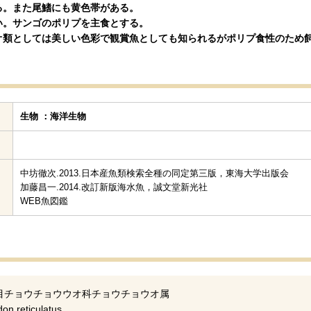
る。また尾鰭にも黄色帯がある。
い。サンゴのポリプを主食とする。
オ類としては美しい色彩で観賞魚としても知られるがポリプ食性のため
生物 ：海洋生物
中坊徹次.2013.日本産魚類検索全種の同定第三版，東海大学出版会
加藤昌一.2014.改訂新版海水魚，誠文堂新光社
WEB魚図鑑
目チョウチョウウオ科チョウチョウオ属
 reticulatus