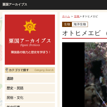
粟国アーカイブス
ホーム
＞
生物
> オトヒメエビ
生物
海洋生物
オトヒメエビ 