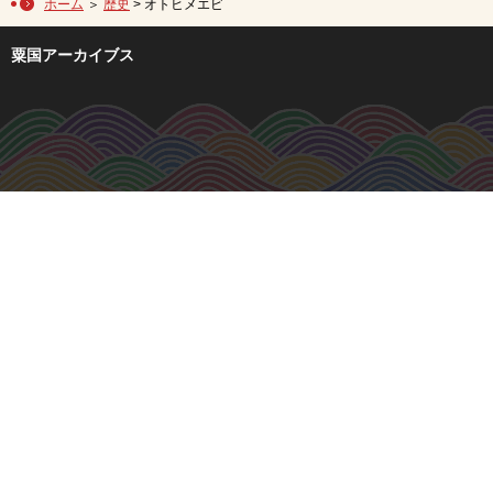
ホーム
＞
歴史
> オトヒメエビ
粟国アーカイブス