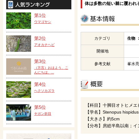
体は多数の短い棘に覆われ
第1位
ウマゴヤシ
第2位
カテゴリ
生物 
アオカナヘビ
開催地
第3位
参考文献
峯水亮
（方言）おはよう、こ
んにちは、...
第4位
ヘクソカズラ
【科目】十脚目オトヒメエ
第5位
【学名】Stenopus hispidus
ヤガン折目
【大きさ】約5cm
【分布】房総半島以南；イ