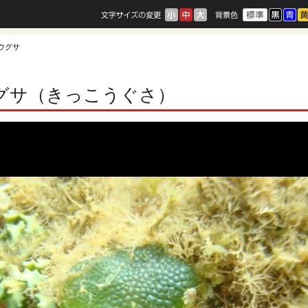
コウグサ
グサ（きっこうぐさ）