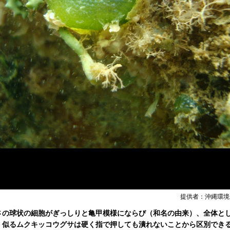
提供者：沖縄環境
さの球状の細胞がぎっしりと亀甲模様にならび（和名の由来）、全体と
く似るムクキッコウグサは硬く指で押しても潰れないことから区別でき