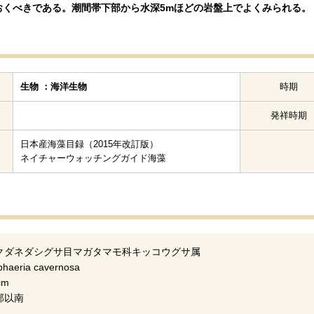
おくべきである。潮間帯下部から水深5mほどの岩盤上でよくみられる。
生物 ：海洋生物
時期
発祥時期
日本産海藻目録（2015年改訂版）
ネイチャーウォッチングガイド海藻
クダネダシグサ目マガタマモ科キッコウグサ属
aeria cavernosa
cm
部以南