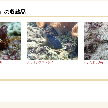
 』の収蔵品
リ
ルリホシスズメダイ
ハナミドリガイ