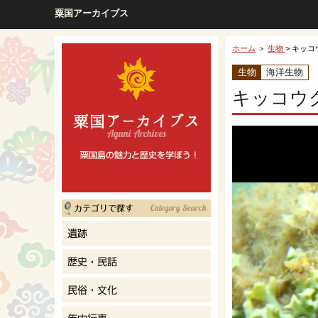
粟国アーカイブス
ホーム
＞
生物
> キッ
生物
海洋生物
キッコウ