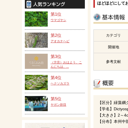
ほどほどにして
第1位
ウマゴヤシ
第2位
カテゴリ
アオカナヘビ
開催地
第3位
参考文献
（方言）おはよう、こ
んにちは、...
第4位
ヘクソカズラ
第5位
【区分】緑藻綱
ヤガン折目
【学名】Dictyosph
【大きさ】2～4
【分布】本州中