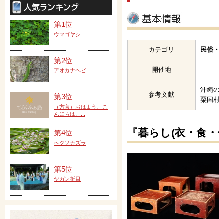
第1位
ウマゴヤシ
カテゴリ
民俗・
第2位
開催地
アオカナヘビ
沖縄
参考文献
第3位
粟国
（方言）おはよう、こ
んにちは、...
『暮らし(衣・食・
第4位
ヘクソカズラ
第5位
ヤガン折目