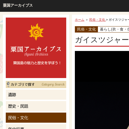
粟国アーカイブス
ホーム
＞
民俗・文化
> ガイスツジャ
民俗・文化
暮らし(衣・食・住
ガイスツジャー