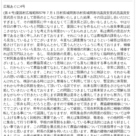
広報あぐに4号
(第４号)粟国村広報昭和57年７月１日村長城間善功村長城間善功議員安里武烝議員安
里武烝り頂きまして部長のところに折衝いたしました結果、その日は話し合いだけに
すぎまして、その後部長に中々会えなくて二度次長と話し合いをしましたら、やはり
作日の事でいろいろと問題になりまして、粟国にキビを作るんだったら改良事業は起
こさせないというような考え方を何度かいっておられましたが、私は農民の意志が大
事であると強く申し入れてきております。それにつきましては農地課の課長もいろい
ろ見当しているようでございますが、今直ちに調査費をつけようという確答は現在の
処さけておりますが、是非なんとかして貰うんだというふうに考えております。補修
問題としていろいろ見当いたしましたが、災害補償の対象にもなりませんし、補修す
れば百万円以上もかゝるし、現在財政の見通しもないし、仕方なく臨時的な措置とし
て村民集会場を利用させている訳でありますが、これには確かにいろいろと問題がご
ざいましょう、処が農協育成という意味においても直ちに徹去する事も出来ません
し、だからといって農協を建てなおしてあげる財政もありませんし、非常に因惑して
いるところでございます。これにつきましてはご指摘のように検診とか、それから老
人の憩いの場にも大変に迷惑をかけているという事は重々お詫びのしようもありませ
んけれども、検診のある時には少し整備をして利用して頂くなり、暫定的に体育館、
それから中央公民館を使わして頂いている訳ですが、出来る限り迷惑をさけながら対
処していきたいと考えております。この問題につきましては将来皆さんのご理解も頂
きながらやって行きたいと存じます調査費は是非とも優先してきますから努力して頂
きたいと思います。それから不明地主に関しては山城議員の一般質問の中にありまし
たし、ご答弁も同じだろうと思いますので省略させて頂きます。農協建物補修につい
てでございますが、昨年の台風の被害によって破損して現在村民集会所に補修の間移
転しておる事について認識しておりますが、村民集会所の利用度の役割については申
し上げる事もなく比較的に重要であって、例えば集団検診、敬老会、その他村民一同
に集合して行う行事等、学校の体育館をお願いしている事は法的にはあまり好ましく
ない事であります。この問題を重点視されて農協の補修について行政指導すべきであ
ろうかと思いますが、村長の見解を伺いたいと思います。農協の建物の破損問題につ
きましては、台風の被害を直後に早速農協役員、理事さん方がこの問題を重要視され