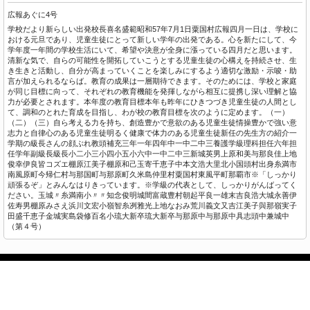
広報あぐに4号
学校だより新らしい出発校長喜名盛範昭和57年7月1日粟国村広報四月一日は、学校に
おける元旦であり、児童生徒にとって新しい学年の出発である。心を新たにして、今
学年度一年間の学校生活にいて、希望や決意が全身に漲っている四月だと思います。
清新な気で、自らの可能性を開拓していこうとする児童生徒の心構えを持続させ、生
き生きと活動し、自分が高まっていくことを楽しみにするよう適切な激励・示唆・助
言が加えられるならば。教育の成果は一層期待できます。そのためには、学校と家庭
が同じ目標に向って、それぞれの教育機能を発揮しながら相互に提携し深い理解と協
力が必要とされます。本年度の教育目標本年も昨年にひきつづき児童生徒の人間とし
て、調和のとれた育成を目指し、わが校の教育目標を次のように定めます。（一）
（二）（三）自ら考える力を持ち、創造豊かで意欲のある児童生徒情操豊かで強い意
志力と自律心のある児童生徒明るく健康で体力のある児童生徒新任の先生方の紹介一
学期の級長さんの顔ぶれ教頭補充三年一年四年中一中二中三養護学級理科担任六年担
任学年副級長級長小二小三小四小五小六中一中二中三新城英男上原和美与那良佳上地
俊幸伊良皆コズエ棚原江美子棚原和己玉寄千恵子中本文浩大里北小国頭村出身糸満市
南風原町今帰仁村与那国町与那原町久米島仲里村粟国村東風平町那覇市※「しっかり
頑張るぞ」とみんなはりきっています。※学級の代表として、しっかりがんばってく
ださい。玉城〃糸満南小〃〃知念俊明城間富蔵豊村朝起平良一雄末吉良浩大城永善伊
佐寿男棚原みさえ浜川文宏小嶺智糸冽雅光上地なおみ荒川義文又吉江美子與那嶺実子
田盛千恵子金城実島袋修百名小琉大新卒琉大新卒与那原中与那原中具志頭中兼城中
（第４号）