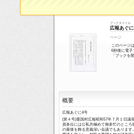
ブックTOP
>>
ページ一覧
>> 3/28ページ
ブックタイトル
広報あぐに
ページ
このページは
6
秒後に電子
「ブックを
概要
広報あぐに4号
(第４号)粟国村広報昭和57年７月１日
員各位には公私共極めて御多忙のところ
の最後を飾る意義深い会議でもあります