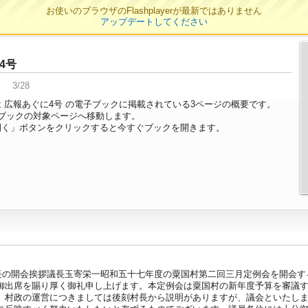
お使いのブラウザのFlashplayerが最新ではありません
アップデートしてください
4号
3/28
 広報あぐに4号 の電子ブックに掲載されている3ページの概要です。
ブックの対象ページへ移動します。
開く」ボタンをクリックすると今すぐブックを開きます。
議長の開会挨拶議長玉寄栄一昭和五十七年度の粟国村第二回三月定例会を開会
御出席を賜り厚く御礼申し上げます。本定例会は粟国村の新年度予算を審議
。村政の運営につきましては後刻村長から説明がありますが、議会といたし