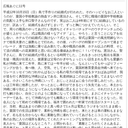
広報あぐに11号
平成12年10月15日（日）島で手作りの結婚式が行われた。そのハッピイなお二人とい
うのが、粟国小学校教諭の熱血マン井口憲治さん、そして同じ職場の粟国中学校教諭
の気配り上手な井口聖子さんなのです。実はお二人は4年前にすでに結婚はしているの
だが、訳あって、結婚式をあげずじまいで、ずっと胸につかえていたらしい。そこ
で、周りの職員のやってあげたい気持ちとイチャリバチョデーのウチナーンチュの心
が盛り上がりった。式は職員の様々なアイデ「よし、やろう」と言うことになアを出
し合い、ホテルでの結婚式に負けない？式となった。挙式は粟国一の風光明媚なマハ
ナで校長夫妻のこ媒酌もとで行われ、その後、ハデハデの特製オープンカーで港まで
パレード、港では漁船に乗り込み新たでぃ風や職員の余興、ホテル以上の料理、そし
て涙の両親への花束贈呈と思い出に残る価値あお幸せに！！いですね。憲治さん、聖
子さんに、島での結婚式が増えるといる時間でした。これをきっかけな船出を親族・
生徒・職員が出迎えた。披露宴は父母のかぎやちょっといい話生まれも育ちも愛媛の
私が沖縄に来て二年半、島に来ては一年半が経った。なんといってもやっぱりフィー
リングが合う、食べ物、人、空気、そしてオバァ。粟国村教育委員会沖縄へ来てから
リレーエッセイつれづれやんばるにいる私の母方の祖母であるタマおばあは83才、我
が道を行く典型的な沖縄おばぁである。私達姉妹はこのおばぁを愛して止まないので
ある。小さいころから沖縄にいって、おじぃとおばぁに会うのが楽しみだった。おじ
ぃは三年前に他界したが、やっとおじぃ孝行ができるという矢先であった。本土から
沖縄に移り住むようになってみんなが親戚に思えるようになった。それだけ人と人が
打ち解け合い、自分ごとのように親身になってくれるからだ。まさにイチャリバチョ
ーデーである。そして沖縄のなかでも離島という環境で仕事をすることとなった。社
会人になって初めての職場である。福木で囲われた一軒家での生活がスタートした
が、当初、夜はあまりの静けさと真っ暗さで1ヵ月は電気とラジオをつけたまま眠っ
た。粟国での生活は新鮮で、素朴な沖縄を感じさせた。来たときは車の運転もままな
らず、右も左も分からない私に素敵な所に連れていってあげるとニコニコしながら、
島のお気に入りの場所を案内してくれたチャーミングな女性がいた。そのおかげで、
友人から「粟国はどんなところ？」と聞かれると、「素敵ところがたくさんあるよ、
是非来てね」と答えている。また、発掘現場では寒い中しかも雨が続くなか一緒に作