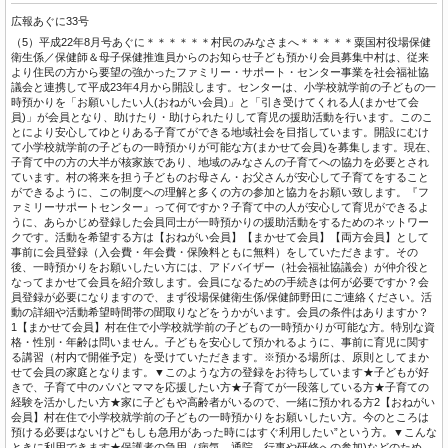
広報あぐに33号
（5）平成22年8月号あぐに＊＊＊＊＊＊村民のみなさまへ＊＊＊＊＊粟国村役場保健
衛生係／保健師＆母子保健推進員からのお知らせ子ども預かり会員募集中村は、従来
より住民の方から要望の強かったファミリー・サポート・センター事業を社会福祉協
議会と連携して平成23年4月から開設します。センターは、小学校就学前の子どもの一
時預かりを「お願いしたい人(おねがい会員)」と「引き受けてくれる人(まかせて会
員)」が会員となり、助けたり・助けられたりして育児の援助活動を行います。このこ
とにより安心してゆとりある子育てができる地域社会を目指しています。開設にむけ
て小学校就学前の子どもの一時預かりが可能な方(まかせて会員)を募集します。現在、
子育て中の方の大半が核家族であり、地域のみなさんの子育てへの協力を必要とされ
ています。村の将来を担う子どものお母さん・お父さんが安心して子育てをすること
ができるように、この制度への理解と多くの方の参加と協力をお願い致します。『フ
ァミリーサポートセンター』って何ですか？子育て中の人が安心して育児ができるよ
うに、あらかじめ登録した会員同士が一時預かりの援助活動をするためのネットワー
クです。活動を希望する方は【おねがい会員】【まかせて会員】【両方会員】として
事前に会員登録（入会費・年会費・保険料ともに無料）をしていただきます。その
後、一時預かりをお願いしたい方には、アドバイザー（社会福祉協議会）が仲介役と
なってまかせて会員を紹介致します。会員になるための手続きは何が必要ですか？会
員登録が必要になりますので、まず役場保健衛生係/保健師野田にご連絡ください。活
動の詳細や活動希望時間帯の聞取りなどをうかがいます。会員の条件はありますか？
1【まかせて会員】村在住で小学校就学前の子どもの一時預かりが可能な方。特別な資
格・性別・年齢は問いません。子どもを安心して預かれるように、事前に育児に関す
る講習（村内で開催予定）を受けていただきます。※預かる場所は、原則としてまか
せて会員の家庭となります。▼このような方の登録をお待ちしています★子どもが好
きで、子育て中のパパとママを応援したい方★子育てが一段落している方★子育ての
経験を活かしたい方★家に子どもや高齢者がいるので、一緒に預かれる方2【おねがい
会員】村在住で小学校就学前の子どもの一時預かりをお願いしたい方。今のところは
預ける必要はないけど“もしも急用があった時にはすぐ利用したい”という方。▼こんな
ときに利用できます★保護者の急用（病気、通院、行事や研修への参加)などのため、