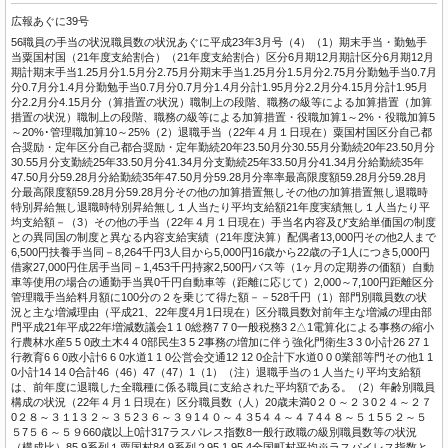
広報あぐに39号
56職員の手当の状況職員数の状況あぐに平成23年3月号（4）（1）期末手当・勤勉手
当粟国村国（21年度支給割合）（21年度支給割合）区分6月期12月期計区分6月期12月
期計期末手当1.25月分1.5月分2.75月分期末手当1.25月分1.5月分2.75月分勤勉手当0.7月
分0.7月分1.4月分勤勉手当0.7月分0.7月分1.4月分計1.95月分2.2月分4.15月分計1.95月
分2.2月分4.15月分（算措置の状況）職制上の段階、職務の級等による加算措置（加算
措置の状況）職制上の段階、職務の級等による加算措置・役職加算1～2%・役職加算5
～20%･管理職加算10～25%（2）退職手当（22年４月１日現在）粟国村国区分自己都
合奨励・定年区分自己都合奨励・定年勤続20年23.50月分30.55月分勤続20年23.50月分
30.55月分支勤続25年33.50月分41.34月分支勤続25年33.50月分41.34月分給勤続35年
47.50月分59.28月分給勤続35年47.50月分59.28月分率率最高限度額59.28月分59.28月
分最高限度額59.28月分59.28月分その他の加算措置無しその他の加算措置無し退職時
特別昇給無し退職時特別昇給無し１人当たり平均支給額21年度実績無し１人当たり平
均支給額－（3）その他の手当（22年４月１日現在）手当名内容及び支給単価国の制度
との異同国の制度と異なる内容支給実績（21年度決算）配偶者13,000円その他2人まで
6,500円扶養手当同－8,264千円3人目から5,000円16歳から22歳の子1人につき5,000円
借家27,000円住居手当同－1,453千円持家2,500円バス等（1ヶ月の定期券の価額）自動
車等使用の場合の通勤手当異0千円自動車等（距離に応じて）2,000～7,100円距離区分
管理職手当給料月額に100分の２を乗じて得た額－－528千円（1）部門別職員数の状
況と主な増減理由（平成21、22年度4月1日現在）区分職員数対前年主な増減の理由部
門平成21年平成22年増減数議会1 1 0総務7 7 0一般税務3 2△1電算化による事務の縮小
行農林水産5 5 0政土木4 4 0部民生3 5 2事務の増加に伴う強化門衛生3 3 0小計26 27 1
行教育6 6 0政小計6 6 0水道1 1 0公営会交通12 12 0企計下水道0 0 0業部等門その他1 1
0小計14 14 0合計46（46）47（47）1（1）（注）退職手当の１人当たり平均支給額
は、前年度に退職した全職種に係る職員に支給された平均額である。（2）年齢別職員
構成の状況（22年４月１日現在）区分職員数（人）20歳未満0２０～２３0２４～２７
0２８～３１1３２～３５2３６～３９1４０～４３5４４～４７4４８～５１5５２～５
５7５６～５９660歳以上0計317ラスパレス指数8一般行政職の級別職員数等の状況
（構成比）85.9系列１粟国村84.9系列２95.1 95.4全国町村平均※ラスパイレス指数と