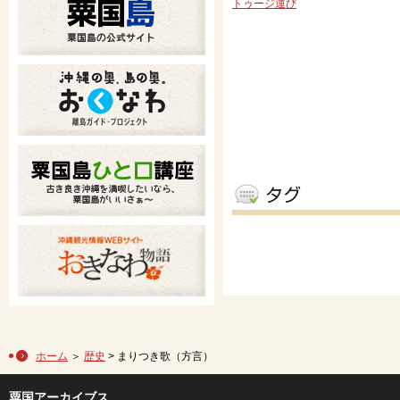
トゥージ運び
ホーム
＞
歴史
> まりつき歌（方言）
粟国アーカイブス