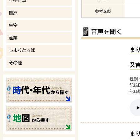
参考文献
ま
又
性別
記録日
記録
ま