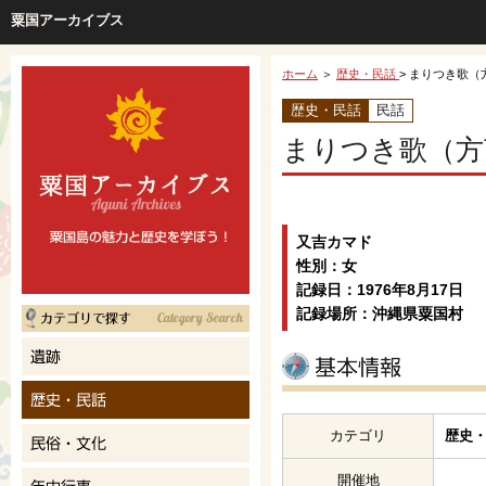
粟国アーカイブス
ホーム
＞
歴史・民話
> まりつき歌（
歴史・民話
民話
まりつき歌（方
又吉カマド
性別：女
記録日：1976年8月17日
記録場所：沖縄県粟国村
カテゴリ
歴史・
開催地