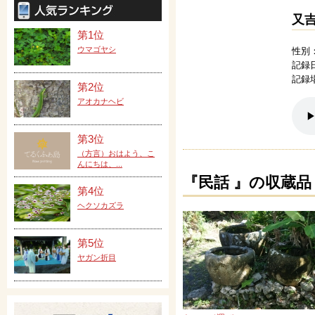
又
第1位
ウマゴヤシ
性別
記録日
記録
第2位
アオカナヘビ
第3位
（方言）おはよう、こ
んにちは、...
『民話 』の収蔵品
第4位
ヘクソカズラ
第5位
ヤガン折目