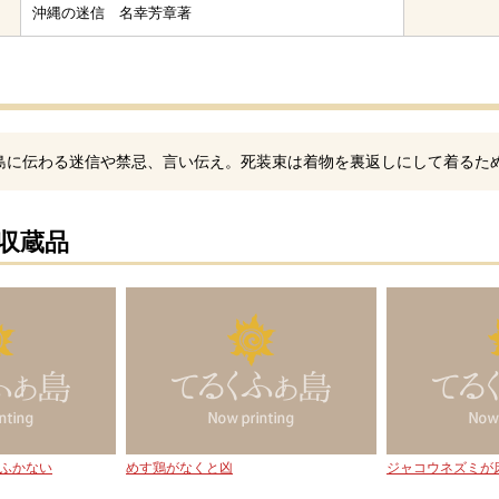
沖縄の迷信 名幸芳章著
島に伝わる迷信や禁忌、言い伝え。死装束は着物を裏返しにして着るた
の収蔵品
ふかない
めす鶏がなくと凶
ジャコウネズミが