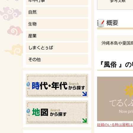
参考文献
沖縄本島や粟国
『風俗 』
妊婦のいる時は屋根は