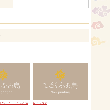
め。
床の上に上ったら不吉
親子ラジオ