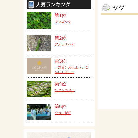
第1位
ウマゴヤシ
第2位
アオカナヘビ
第3位
（方言）おはよう、こ
んにちは、...
第4位
ヘクソカズラ
第5位
ヤガン折目