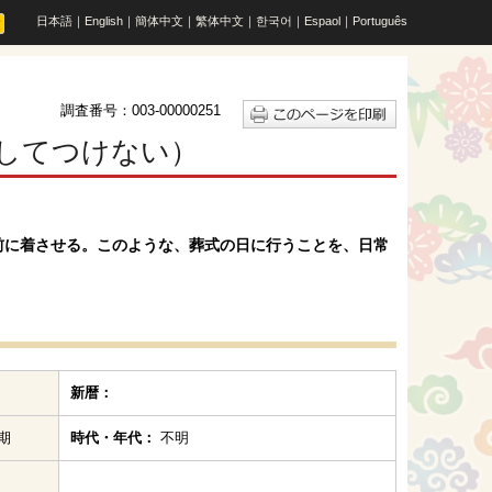
日本語
｜
English
｜
簡体中文
｜
繁体中文
｜
한국어
｜
Espaol
｜
Português
調査番号：003-00000251
してつけない）
前に着させる。このような、葬式の日に行うことを、日常
新暦：
期
時代・年代：
不明