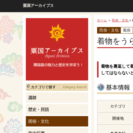
粟国アーカイブス
ホーム
＞
民俗・文化
>
民俗・文化
風俗
着物をう
着物を裏返して
してはならない
カテゴリ
開催地