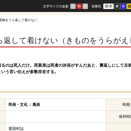
 着物をうら返して着けない
ら返して着けない（きものをうらがえ
着るのは死人だけ。死装束は死者の沐浴がすんだあと、裏返しにして左
という言い伝えが多数存在する。
民俗・文化 ：風俗
時期
発祥時
粟国村誌