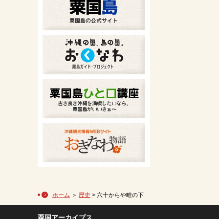
ホーム
＞
歴史
> 六十からや畦の下
粟国アーカイブス