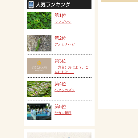
第1位
ウマゴヤシ
第2位
アオカナヘビ
第3位
（方言）おはよう、こ
んにちは、...
第4位
ヘクソカズラ
第5位
ヤガン折目