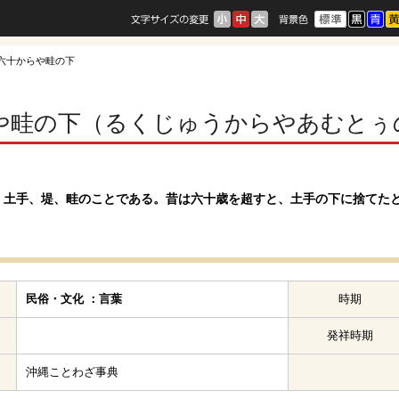
 六十からや畦の下
や畦の下（るくじゅうからやあむとぅ
、土手、堤、畦のことである。昔は六十歳を超すと、土手の下に捨てた
民俗・文化 ：言葉
時期
発祥時期
沖縄ことわざ事典