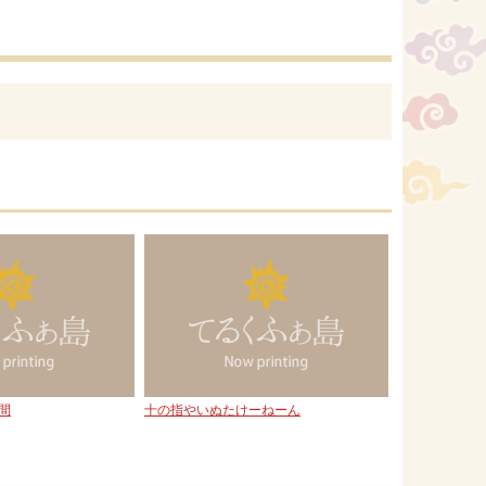
間
十の指やいぬたけーねーん