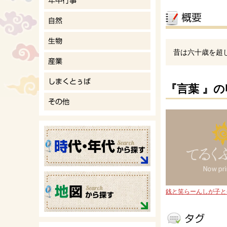
昔は六十歳を超
『言葉 』
銭と笑らーんしが子と