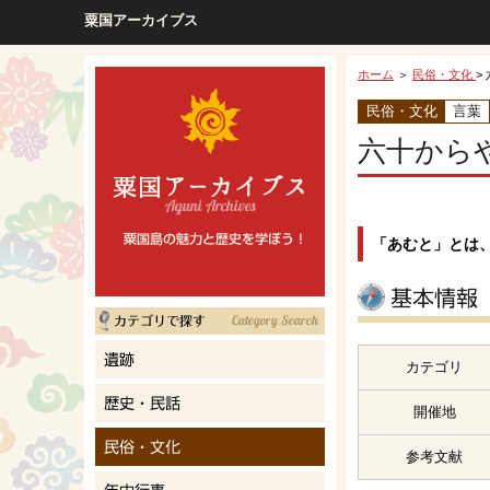
粟国アーカイブス
ホーム
＞
民俗・文化
>
民俗・文化
言葉
六十から
「あむと」とは
カテゴリ
開催地
参考文献