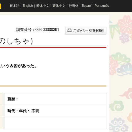
日本語
｜
English
｜
簡体中文
｜
繁体中文
｜
한국어
｜
Espaol
｜
Português
調査番号：003-00000391
のしちゃ）
という因習があった。
新暦：
時代・年代：
不明