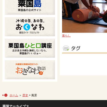
暮らし
ホーム
＞
歴史
> 風景
粟国アーカイブス