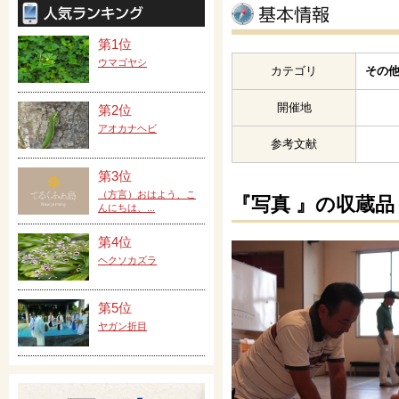
第1位
ウマゴヤシ
カテゴリ
その他
開催地
第2位
アオカナヘビ
参考文献
第3位
（方言）おはよう、こ
『写真 』の収蔵品
んにちは、...
第4位
ヘクソカズラ
第5位
ヤガン折目