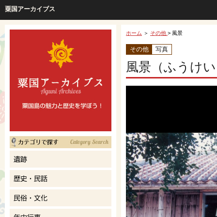
粟国アーカイブス
ホーム
＞
その他
> 風景
その他
写真
風景（ふうけい