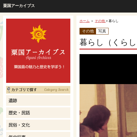
粟国アーカイブス
ホーム
＞
その他
> 暮らし
その他
写真
暮らし（くらし