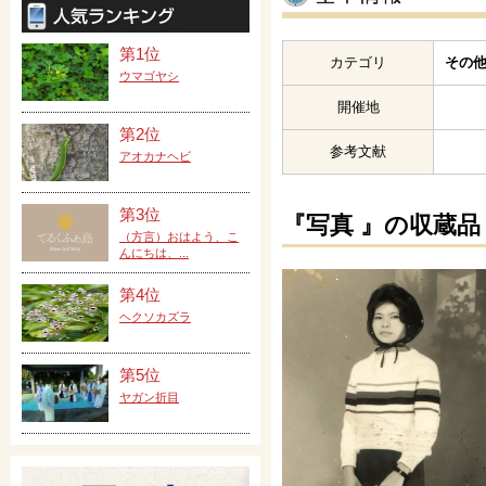
第1位
カテゴリ
その他
ウマゴヤシ
開催地
第2位
参考文献
アオカナヘビ
第3位
『写真 』の収蔵品
（方言）おはよう、こ
んにちは、...
第4位
ヘクソカズラ
第5位
ヤガン折目