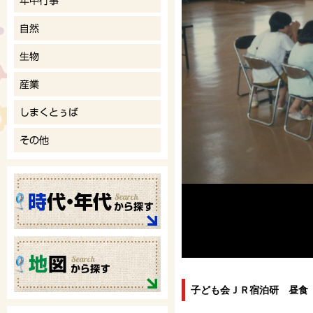
子ども会ＪＲ宿泊研 昼食