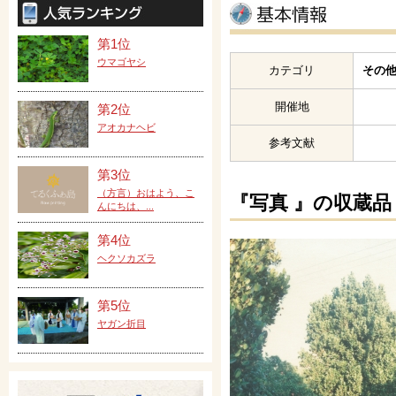
第1位
ウマゴヤシ
カテゴリ
その他
開催地
第2位
アオカナヘビ
参考文献
第3位
（方言）おはよう、こ
『写真 』の収蔵品
んにちは、...
第4位
ヘクソカズラ
第5位
ヤガン折目