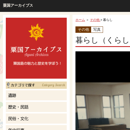
粟国アーカイブス
ホーム
＞
その他
> 暮らし
その他
写真
暮らし（くらし