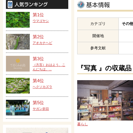
第1位
ウマゴヤシ
カテゴリ
その他
開催地
第2位
アオカナヘビ
参考文献
第3位
（方言）おはよう、こ
『写真 』の収蔵品
んにちは、...
第4位
ヘクソカズラ
第5位
ヤガン折目
暮らし