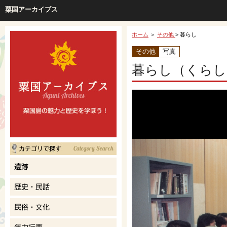
粟国アーカイブス
ホーム
＞
その他
> 暮らし
その他
写真
暮らし（くらし