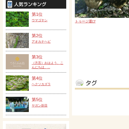
第1位
ウマゴヤシ
トゥージ運び
第2位
アオカナヘビ
第3位
（方言）おはよう、こ
んにちは、...
第4位
ヘクソカズラ
第5位
ヤガン折目