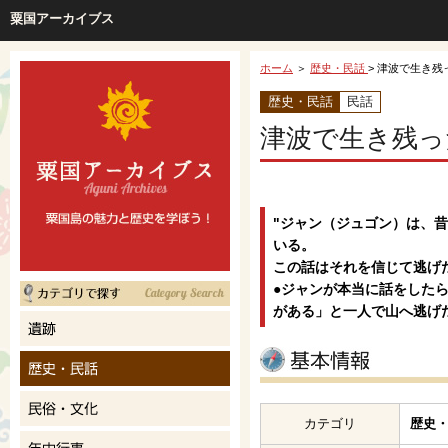
粟国アーカイブス
ホーム
＞
歴史・民話
> 津波で生き残
歴史・民話
民話
津波で生き残っ
"ジャン（ジュゴン）は、
いる。
この話はそれを信じて逃げ
●ジャンが本当に話をした
がある」と一人で山へ逃げ
カテゴリ
歴史・