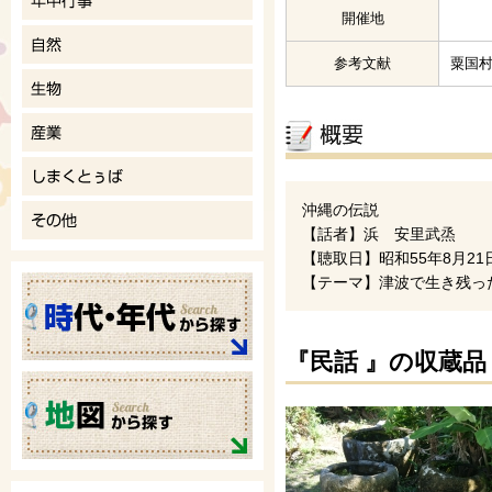
開催地
参考文献
粟国
沖縄の伝説
【話者】浜 安里武烝
【聴取日】昭和55年8月21
【テーマ】津波で生き残っ
『民話 』の収蔵品