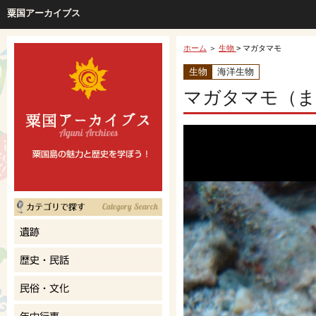
粟国アーカイブス
ホーム
＞
生物
> マガタマモ
生物
海洋生物
マガタマモ（ま