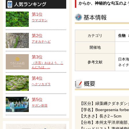
からか、神秘的な勾玉のよ
第1位
ウマゴヤシ
第2位
カテゴリ
生物 
アオカナヘビ
開催地
第3位
日本海
参考文献
（方言）おはよう、こ
ネイ
んにちは、...
第4位
ヘクソカズラ
第5位
【区分】緑藻綱クダネダシ
ヤガン折目
【学名】Boergesenia forbes
【大きさ】長さ2～5cm
【分布】本州太平洋岸南部
【レッドリスト】準絶滅危