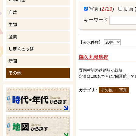
写真
(
2729
)
動画
(
キーワード
【表示件数】
陽久丸就航祝
粟国村初の鉄鋼船が就航
定員は100名で月に7回運航し
カテゴリ：
その他 ・ 写真