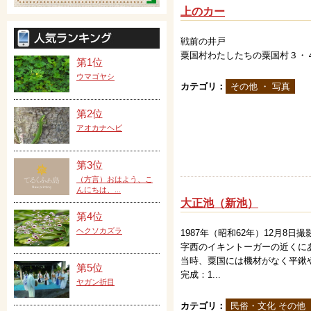
上のカー
戦前の井戸
粟国村わたしたちの粟国村３・
第1位
ウマゴヤシ
カテゴリ：
その他 ・ 写真
第2位
アオカナヘビ
第3位
（方言）おはよう、こ
んにちは、...
大正池（新池）
第4位
ヘクソカズラ
1987年（昭和62年）12月8日撮
字西のイキントーガーの近くに
当時、粟国には機材がなく平鍬
第5位
完成：1...
ヤガン折目
カテゴリ：
民俗・文化 その他 