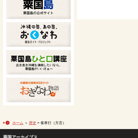
ホーム
＞
歴史
> 雀孝行（方言）
粟国アーカイブス