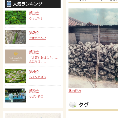
第1位
ウマゴヤシ
第2位
アオカナヘビ
第3位
（方言）おはよう、こ
んにちは、...
第4位
ヘクソカズラ
第5位
豚の恨み
ヤガン折目