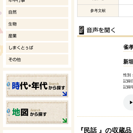
参考文献
雀
新
性別
記録日
記録
『民話 』の収蔵品