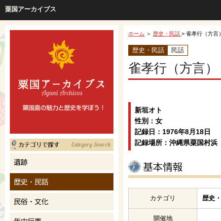
粟国アーカイブス
ホーム
＞
歴史・民話
> 雀孝行（方言
歴史・民話
民話
雀孝行（方言）
新垣オト
性別：女
記録日：1976年8月18日
記録場所：沖縄県粟国村浜
カテゴリ
歴史・
開催地