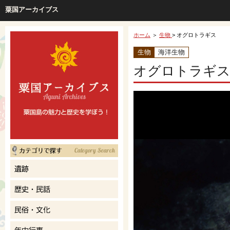
粟国アーカイブス
ホーム
＞
生物
> オグロトラギス
生物
海洋生物
オグロトラギス