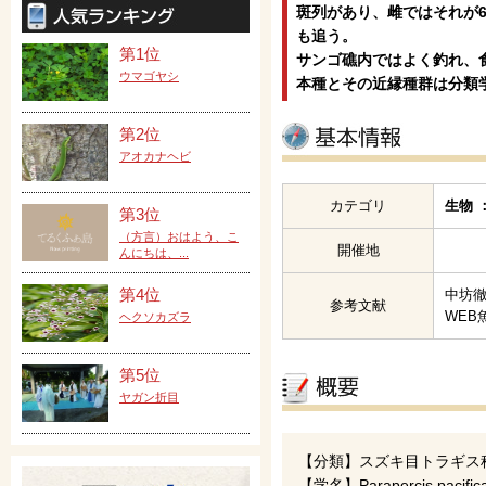
斑列があり、雌ではそれが
も追う。
第1位
サンゴ礁内ではよく釣れ、
ウマゴヤシ
本種とその近縁種群は分類学的
第2位
アオカナヘビ
カテゴリ
生物 
第3位
（方言）おはよう、こ
開催地
んにちは、...
第4位
中坊徹
参考文献
WEB
ヘクソカズラ
第5位
ヤガン折目
【分類】スズキ目トラギス
【学名】Parapercis pacific