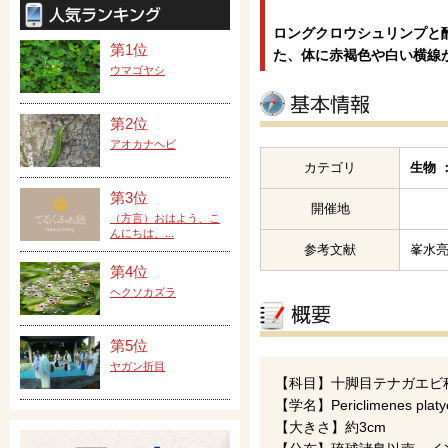
ロングクロウシュリンプと
第1位
た、体に赤褐色や白い横線
ウマゴヤシ
第2位
アオカナヘビ
カテゴリ
生物 
第3位
開催地
（方言）おはよう、こ
んにちは、...
参考文献
峯水亮
第4位
ヘクソカズラ
第5位
ヤガン折目
【科目】十脚目テナガエビ
【学名】Periclimenes platy
【大きさ】約3cm