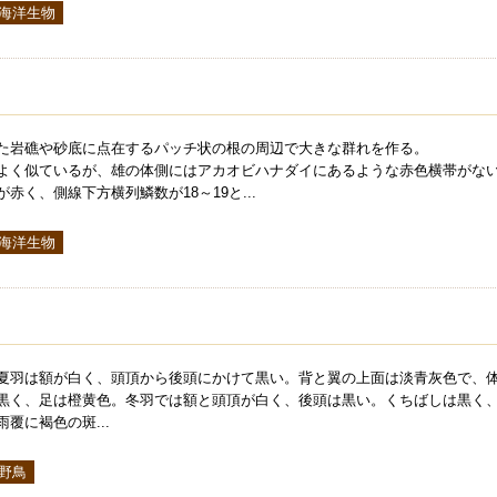
 海洋生物
た岩礁や砂底に点在するパッチ状の根の周辺で大きな群れを作る。
よく似ているが、雄の体側にはアカオビハナダイにあるような赤色横帯がな
赤く、側線下方横列鱗数が18～19と...
 海洋生物
夏羽は額が白く、頭頂から後頭にかけて黒い。背と翼の上面は淡青灰色で、
黒く、足は橙黄色。冬羽では額と頭頂が白く、後頭は黒い。くちばしは黒く
覆に褐色の斑...
 野鳥