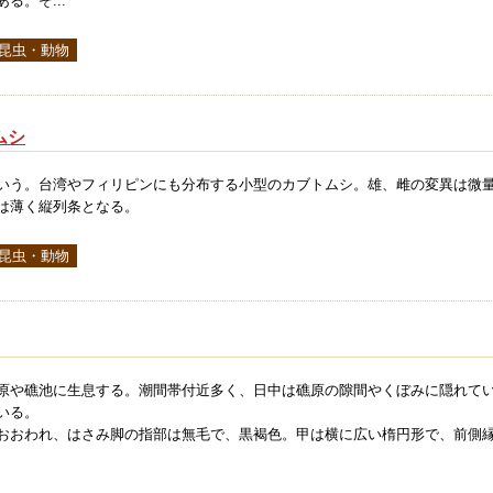
る。そ...
 昆虫・動物
ムシ
いう。台湾やフィリピンにも分布する小型のカブトムシ。雄、雌の変異は微
は薄く縦列条となる。
 昆虫・動物
原や礁池に生息する。潮間帯付近多く、日中は礁原の隙間やくぼみに隠れて
いる。
おおわれ、はさみ脚の指部は無毛で、黒褐色。甲は横に広い楕円形で、前側