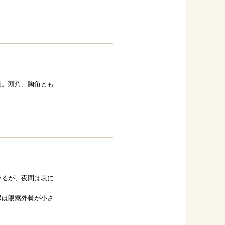
量。頭角、胸角とも
いるが、夜間は表に
縁は眼窩外棘が小さ