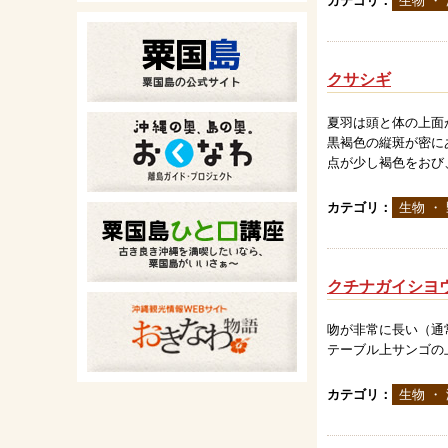
カテゴリ：
生物 ・
クサシギ
夏羽は頭と体の上面
黒褐色の縦斑が密に
点が少し褐色をおび、
カテゴリ：
生物 ・
クチナガイシヨ
吻が非常に長い（通
テーブル上サンゴの
カテゴリ：
生物 ・