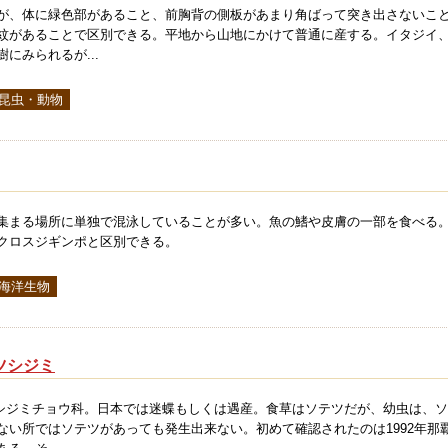
が、体に緑色部があること、前胸背の側板があまり角ばって突き出さないこ
紋があることで区別できる。平地から山地にかけて普通に産する。イタジイ
にみられるが...
 昆虫・動物
集まる場所に単独で混泳していることが多い。魚の鰭や皮膚の一部を食べる
クロスジギンポと区別できる。
 海洋生物
ツシジミ
。シジミチョウ科。日本では迷蝶もしくは遇産。食草はソテツだが、幼虫は、
ない所ではソテツがあっても発生出来ない。初めて確認されたのは1992年那