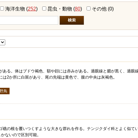
海洋生物
(
252
)
昆虫・動物
(
80
)
その他
(0)
がある。体はブドウ褐色、額や顔には赤みがある。過眼線と腮が黒く、過眼
には2か所に白斑があり、尾の先端は黄色で、腹の中央は灰褐色。
 野鳥
ゴ礁の根を覆いつくすような大きな群れを作る。テンジクダイ科とよく似て
しかないので区別可能。