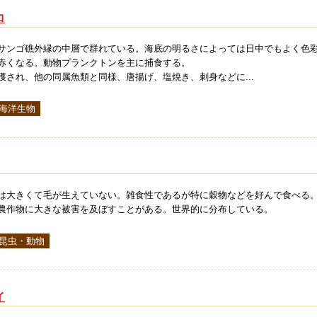
ロ
サンゴ礁外縁の中層で群れている。海底の明るさによっては日中でもよく色
赤くなる。動物プランクトンを主に捕食する。
獲され、他の同属魚類と同様、唐揚げ、塩焼き、刺身などに...
 海洋生物
は大きくて毛が生えていない。雑食性であるが特に穀物などを好んで食べる
農作物に大きな被害を及ぼすことがある。世界的に分布している。
 昆虫・動物
イ