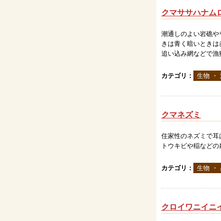
クマササハナム
潮通しのよい岩礁や
きは青く暗いときは
追い込み網などで漁
カテゴリ：
生物 ・
クマネズミ
住家性のネズミで耳
トウキビや稲などの
カテゴリ：
生物 ・
クロイワニイニ