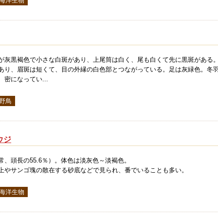
 海洋生物
が灰黒褐色で小さな白斑があり、上尾筒は白く、尾も白くて先に黒斑がある
あり、眉斑は短くて、目の外縁の白色部とつながっている。足は灰緑色。冬
密になってい...
 野鳥
ウジ
常、頭長の55.6％）。体色は淡灰色～淡褐色。
上やサンゴ塊の散在する砂底などで見られ、番でいることも多い。
 海洋生物