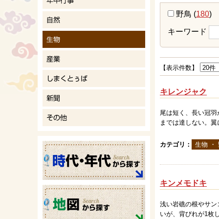
野鳥
(
180
)
キーワード
【表示件数】
キレンジャク
尾は短く、長い冠羽
までは達しない。翼
カテゴリ：
生物 ・
キンメモドキ
浅い岩礁の根やサン
いが、背びれが1枚