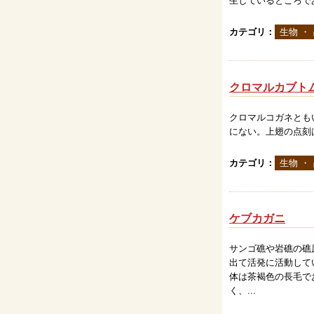
生しているところであ
カテゴリ：
生物 ・
クロマルカブト
クロマルコガネとも
にない。上翅の点刻
カテゴリ：
生物 ・
ケブカガニ
サンゴ礁や岩礁の礁
出て活発に活動して
体は茶褐色の長毛で
く、...