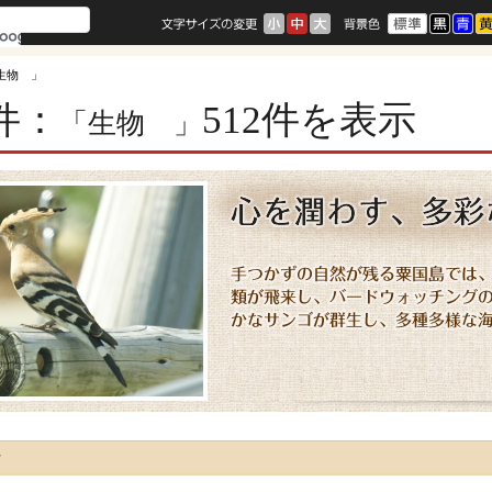
生物 」
件：
512件を表示
「生物 」