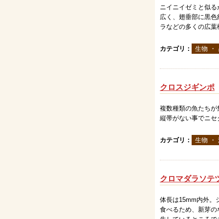
ニイニイゼミと似る
広く、翅垂部に黒色
ラなどの多くの広葉樹
カテゴリ：
生物 ・
クロスジギンポ
複数種類の魚たちが
縦帯がない事でニセ
カテゴリ：
生物 ・
クロマダラソテ
体長は15mm内外
食べるため、新芽の