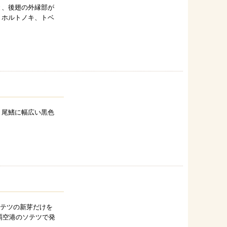
と、後翅の外縁部が
、ホルトノキ、トベ
。尾鰭に幅広い黒色
ソテツの新芽だけを
覇空港のソテツで発