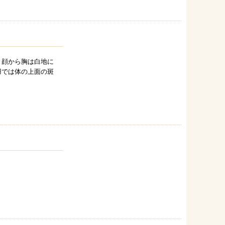
。顔から胸は白地に
羽では体の上面の斑