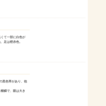
黒くて一部に白色が
色、足は橙赤色。
の黒色帯があり、他
は櫛鱗で、眼は大き