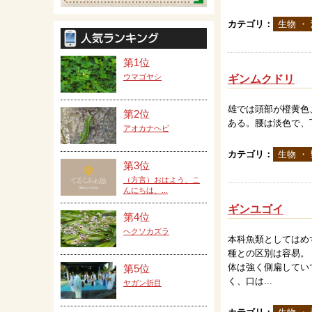
カテゴリ：
生物 ・
第1位
ウマゴヤシ
ギンムクドリ
雄では頭部が橙黄色
第2位
ある。腰は淡色で、
アオカナヘビ
カテゴリ：
生物 ・
第3位
（方言）おはよう、こ
んにちは、...
ギンユゴイ
第4位
ヘクソカズラ
本科魚類としてはめ
種との区別は容易。
体は強く側扁してい
第5位
く、口は...
ヤガン折目