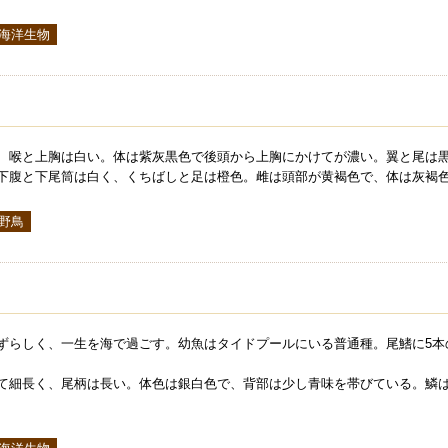
 海洋生物
、喉と上胸は白い。体は紫灰黒色で後頭から上胸にかけてが濃い。翼と尾は
下腹と下尾筒は白く、くちばしと足は橙色。雌は頭部が黄褐色で、体は灰褐
 野鳥
ずらしく、一生を海で過ごす。幼魚はタイドプールにいる普通種。尾鰭に5本
て細長く、尾柄は長い。体色は銀白色で、背部は少し青味を帯びている。鱗