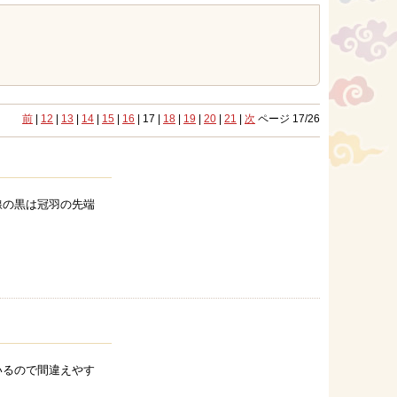
前
|
12
|
13
|
14
|
15
|
16
| 17 |
18
|
19
|
20
|
21
|
次
ページ 17/26
線の黒は冠羽の先端
いるので間違えやす