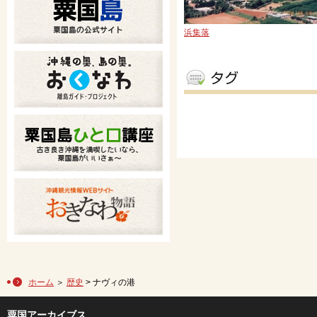
浜集落
ホーム
＞
歴史
> ナヴィの港
粟国アーカイブス