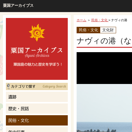
粟国アーカイブス
ホーム
＞
民俗・文化
> ナヴィの港
民俗・文化
文化財
ナヴィの港（な