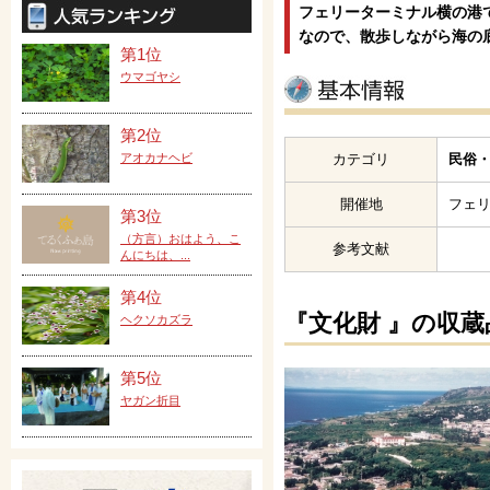
フェリーターミナル横の港
なので、散歩しながら海の
第1位
ウマゴヤシ
第2位
アオカナヘビ
カテゴリ
民俗・
開催地
フェ
第3位
（方言）おはよう、こ
参考文献
んにちは、...
第4位
『文化財 』の収蔵
ヘクソカズラ
第5位
ヤガン折目